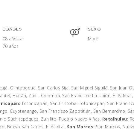
EDADES
SEXO
08 años a
M y F
70 años
ajá, Olintepeque, San Carlos Sija, San Miguel Sigüilá, San Juan 
ntel, Huitán, Zunil, Colomba, San Francisco La Unión, El Palmar
nicapán:
Totonicapán, San Cristobal Totonicapán, San Francisco
go, Cuyotenango, San Francisco Zapotitlán, San Bernardino, San
nio Suchitepéquez, Zunilito, Pueblo Nuevo Viñas.
Retalhuleu:
Re
co, Nuevo San Carlos, El Asintal.
San Marcos:
San Marcos, Nuevo 