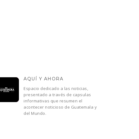
AQUÍ Y AHORA
Espacio dedicado a las noticias,
presentado a través de capsulas
informativas que resumen el
acontecer noticioso de Guatemala y
del Mundo.