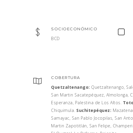
SOCIOECONÓMICO
BCD
COBERTURA
Quetzaltenango:
Quetzaltenango, Salc
San Martin Sacatepéquez, Almolonga, Ca
Esperanza, Palestina de Los Altos.
Toto
Chiquimula.
Suchitepéquez:
Mazatenan
Samayac, San Pablo Jocopilas, San Anto
Martin Zapotitlán, San Felipe, Champeri